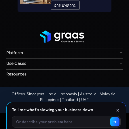
อ่านบทความ
+
Platform
Graas Agent Foundry
+
Use Cases
Knowledge Graph
Search & Discovery
+
Resources
Sales & Ordering
Privacy
Channel Operations
Terms
Decision Intelligence
Offices: Singapore | India | Indonesia | Australia | Malaysia |
Our Story
Storefront Ops
Philippines | Thailand | UAE
© 2026 Graas AI
×
Tell me what's slowing your business down