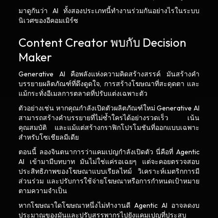
มาดูกันว่า AI ทั้งสองประเภทนี้ทำงานร่วมกันอย่างไรในระบบ
นิเวศของอีคอมเมิร์ซ
Content Creator พบกับ Decision
Maker
Generative AI คือพลังแห่งความคิดสร้างสรรค์ มันสร้างคำ
บรรยายผลิตภัณฑ์ที่ดึงดูดใจ, การสร้างโฆษณาที่สะดุดตา และ
แม้กระทั่งอีเมลการตลาดที่ปรับแต่งเฉพาะตัว
ตัวอย่างเช่น หากคุณกำลังเปิดตัวผลิตภัณฑ์ใหม่ Generative AI
สามารถสร้างคำบรรยายที่ไม่ซ้ำใครได้อย่างรวดเร็ว เน้น
คุณสมบัติ และแม้แต่สร้างกราฟิกโปรโมชันที่ออกแบบเฉพาะ
สำหรับโซเชียลมีเดีย
ตอนนี้ ลองจินตนาการว่าแคมเปญกำลังเปิดตัว นี่คือที่ Agentic
AI เข้ามามีบทบาท มันไม่ใช่แค่รอเฉยๆ แต่จะคอยตรวจสอบ
ประสิทธิภาพของโฆษณาแบบเรียลไทม์ วิเคราะห์เมตริกการมี
ส่วนร่วม และปรับการใช้จ่ายโฆษณาหรือการกำหนดเป้าหมาย
ตามความจำเป็น
หากโฆษณาใดโฆษณาหนึ่งไม่ทำงานดี Agentic AI อาจลดงบ
ประมาณของมันและปรับสรรพากรไปยังแคมเปญที่ประสบ