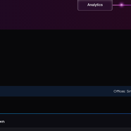
Offices: Si
own