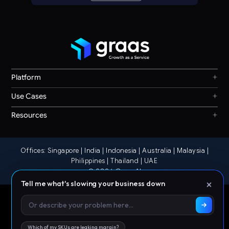
+
Platform
Graas Agent Foundry
+
Use Cases
Knowledge Graph
Search & Discovery
+
Resources
Sales & Ordering
Privacy
Channel Operations
Terms
Decision Intelligence
Offices: Singapore | India | Indonesia | Australia | Malaysia |
Our Story
Storefront Ops
Philippines | Thailand | UAE
© 2026 Graas AI
×
Tell me what's slowing your business down
Which of my SKUs are leaking margin?