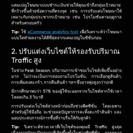
แคมเปญโฆษณาแบบชำระเงินช่วยให้คุณเข้าถึงกลุ่มเป้าหมาย
ที่กว้างขึ้นด้วยข้อความที่ตรงจุด เช่น การปรับแต่งโฆษณาให้
เหมาะกับกลุ่มประชากรเป้าหมาย เช่น โปรโมชั่นตามฤดูกาล
สำหรับครอบครัว
Tip:
ใช้
eCommerce analytics tool
เพื่อวิเคราะห์ว่าโฆษณา
แบบใดทำผลงานได้ดีที่สุดจากแคมเปญในซีซั่นก่อน
2. ปรับแต่งเว็บไซต์ให้รองรับปริมาณ
Traffic สูง
ในช่วง Peak Season, ปริมาณการเข้าชมเว็บไซต์เพิ่มขึ้นอย่าง
มาก ไม่ว่าจะเป็นการสอบถามโปรโมชั่น, การเลือกดูสินค้า,
การเพิ่มลงตะกร้า, การคืนสินค้า ฯลฯ ซึ่งอาจพุ่งสูงกว่าปกติ
มีการศึกษาพบว่า 57% ของผู้ใช้จะออกจากเว็บไซต์หากใช้เวลา
โหลดเกิน 3 วินาที
การปรับแต่งเว็บไซต์ล่วงหน้าก่อนถึงช่วงพีคซีซั่น โดยเฉพาะ
สำหรับผู้ใช้มือถือ จะช่วยลดปัญหาการละทิ้งตะกร้าสินค้า และ
มอบประสบการณ์การซื้อที่ราบรื่นให้กับลูกค้า
Tip:
วิเคราะห์ช่วงเวลาที่เว็บไซต์ของคุณมี Traffic สูงสุด
เนื่องจากมักจะมีรูปแบบที่เกิดขึ้นซ้ำในช่วงพีคซีซั่น การตรวจ