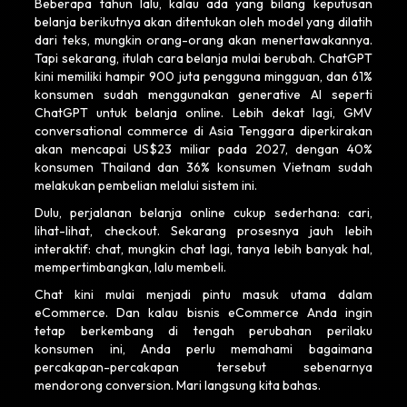
Beberapa tahun lalu, kalau ada yang bilang keputusan
belanja berikutnya akan ditentukan oleh model yang dilatih
dari teks, mungkin orang-orang akan menertawakannya.
Tapi sekarang, itulah cara belanja mulai berubah. ChatGPT
kini memiliki hampir 900 juta pengguna mingguan, dan 61%
konsumen sudah menggunakan generative AI seperti
ChatGPT untuk belanja online. Lebih dekat lagi, GMV
conversational commerce di Asia Tenggara diperkirakan
akan mencapai US$23 miliar pada 2027, dengan 40%
konsumen Thailand dan 36% konsumen Vietnam sudah
melakukan pembelian melalui sistem ini.
Dulu, perjalanan belanja online cukup sederhana: cari,
lihat-lihat, checkout. Sekarang prosesnya jauh lebih
interaktif: chat, mungkin chat lagi, tanya lebih banyak hal,
mempertimbangkan, lalu membeli.
Chat kini mulai menjadi pintu masuk utama dalam
eCommerce. Dan kalau bisnis eCommerce Anda ingin
tetap berkembang di tengah perubahan perilaku
konsumen ini, Anda perlu memahami bagaimana
percakapan-percakapan tersebut sebenarnya
mendorong conversion. Mari langsung kita bahas.