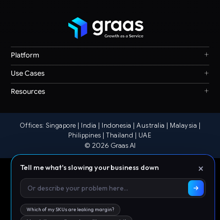
+
Platform
Graas Agent Foundry
+
Use Cases
Knowledge Graph
Search & Discovery
+
Resources
Sales & Ordering
Privacy
Channel Operations
Terms
Decision Intelligence
Offices: Singapore | India | Indonesia | Australia | Malaysia |
Our Story
Storefront Ops
Philippines | Thailand | UAE
© 2026 Graas AI
×
Tell me what's slowing your business down
Which of my SKUs are leaking margin?