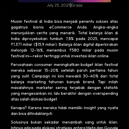
July 25, 2025
Graas
Musim festival di India bisa menjadi penentu sukses atau
gagalnya bisnis eCommerce Anda. Angka-angka
menunjukkan cerita yang menarik. Total belanja iklan di
India diproyeksikan tumbuh 7,8% pada 2025, mencapai
₹1.371 miliar ($15,9 miliar). Belanja iklan digital diperkirakan
melonjak 12–16%, menembus ₹580 miliar pada musim
festival ini—rekor tertinggi untuk investasi iklan online.
Perusahaan consumer meningkatkan budget iklan festival
mereka sebesar 15–20% setelah paruh pertama tahun
yang sulit. Campaign ini kini mewakili 30–40% dari total
belanja marketing tahunan banyak brand. Tapi inilah
masalahnya: marketer sering terjebak dengan statistik
yang mengesankan ini, lalu berakhir dengan overspending
atau salah alokasi budget.
Kenapa? Karena mereka tidak memiliki insight yang nyata
dan bisa ditindaklanjuti.
Solusinya bukan sekadar menambah uang untuk iklan.
Intinya ada pada alokasi strategis antara Meta dan Google