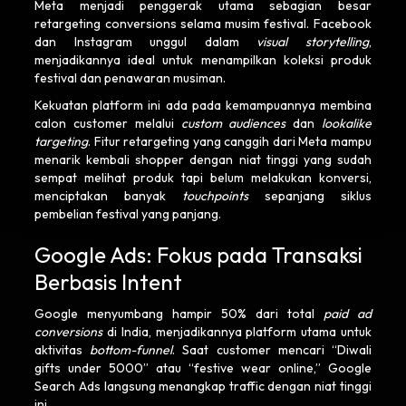
Meta menjadi penggerak utama sebagian besar
retargeting conversions selama musim festival. Facebook
dan Instagram unggul dalam
visual storytelling
,
menjadikannya ideal untuk menampilkan koleksi produk
festival dan penawaran musiman.
Kekuatan platform ini ada pada kemampuannya membina
calon customer melalui
custom audiences
dan
lookalike
targeting
. Fitur retargeting yang canggih dari Meta mampu
menarik kembali shopper dengan niat tinggi yang sudah
sempat melihat produk tapi belum melakukan konversi,
menciptakan banyak
touchpoints
sepanjang siklus
pembelian festival yang panjang.
Google Ads: Fokus pada Transaksi
Berbasis Intent
Google menyumbang hampir 50% dari total
paid ad
conversions
di India, menjadikannya platform utama untuk
aktivitas
bottom-funnel
. Saat customer mencari “Diwali
gifts under 5000” atau “festive wear online,” Google
Search Ads langsung menangkap traffic dengan niat tinggi
ini.