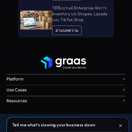
วิธีที่แบรนด์ Enterprise จัดการ
Inventory บน Shopee, Lazada
และ TikTok Shop
อ่านบทความ
+
Platform
Graas Agent Foundry
+
Use Cases
Knowledge Graph
Search & Discovery
+
Resources
Sales & Ordering
Privacy
Channel Operations
Terms
Decision Intelligence
Offices: Singapore | India | Indonesia | Australia | Malaysia |
Our Story
Storefront Ops
×
Tell me what's slowing your business down
Philippines | Thailand | UAE