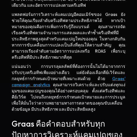
เดียวกัน และอัตราการแปลงตามครีเอทีฟ
แพลตฟอร์มการวิเคราะห์แคมเปญอีคอมเมิร์ซของ Graas ยัง
ช่วยให้คุณเรียงลำดับครีเอทีฟตามประสิทธิภาพได้ หากเป้า
หมายของคุณคือการเพิ่มการรับรู้ถึงแบรนด์ คุณสามารถจัด
เรียงครีเอทีฟตามจำนวนการแสดงผลและทำซ้ำครีเอทีฟที่มี
ประสิทธิภาพสูงสุดสำหรับแคมเปญใหม่ของคุณ ในทางกลับกัน
หากการขับเคลื่อนการแปลงเป็นสิ่งที่คุณให้ความสำคัญ คุณ
สามารถเรียงลำดับตามอัตราการแปลงหรือ ROAS เพื่อระบุ
ครีเอทีฟที่มีประสิทธิภาพมากที่สุด
แน่นอนว่า การบรรลุผลลัพธ์ที่ต้องการนั้นไม่ได้มาจากการ
ปรับปรุงครีเอทีฟเพียงอย่างเดียว แต่ยังต้องเลือกคีย์เวิร์ดและ
กลยุทธ์การกำหนดเป้าหมายที่เหมาะสมด้วย ด้วย
Graas'
campaign analytics
คุณสามารถวิเคราะห์และปรับแต่งทุกแง่
มุมของแคมเปญของคุณได้อย่างครอบคลุม ตั้งแต่ครีเอทีฟและ
คีย์เวิร์ด ไปจนถึงกลยุทธ์การกำหนดเป้าหมายและการประมูล
เพื่อให้มั่นใจว่าความพยายามทางการตลาดของคุณขับเคลื่อน
ด้วยข้อมูล มีประสิทธิภาพ และมีประสิทธิผลสูง
Graas คือคำตอบสำหรับทุก
ปัญหาการวิเคราะห์แคมเปญของ