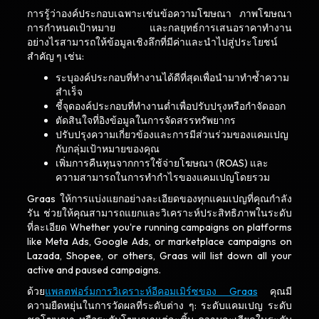
การรู้ว่าองค์ประกอบเฉพาะเช่นข้อความโฆษณา ภาพโฆษณา
การกำหนดเป้าหมาย และกลยุทธ์การเสนอราคาทำงาน
อย่างไรสามารถให้ข้อมูลเชิงลึกที่มีค่าและนำไปสู่ประโยชน์
สำคัญ ๆ เช่น:
ระบุองค์ประกอบที่ทำงานได้ดีที่สุดเพื่อนำมาทำซ้ำความ
สำเร็จ
ชี้จุดองค์ประกอบที่ทำงานต่ำเพื่อปรับปรุงหรือกำจัดออก
ตัดสินใจที่อิงข้อมูลในการจัดสรรทรัพยากร
ปรับปรุงความเกี่ยวข้องและการมีส่วนร่วมของแคมเปญ
กับกลุ่มเป้าหมายของคุณ
เพิ่มการคืนทุนจากการใช้จ่ายโฆษณา (ROAS) และ
ความสามารถในการทำกำไรของแคมเปญโดยรวม
Graas ให้การแบ่งแยกอย่างละเอียดของทุกแคมเปญที่คุณกำลัง
รัน ช่วยให้คุณสามารถแยกและวิเคราะห์ประสิทธิภาพในระดับ
ที่ละเอียด Whether you're running campaigns on platforms
like Meta Ads, Google Ads, or marketplace campaigns on
Lazada, Shopee, or others, Graas will list down all your
active and paused campaigns.
ด้วย
แพลตฟอร์มการวิเคราะห์อีคอมเมิร์ซของ Graas
คุณมี
ความยืดหยุ่นในการวัดผลที่ระดับต่าง ๆ: ระดับแคมเปญ ระดับ