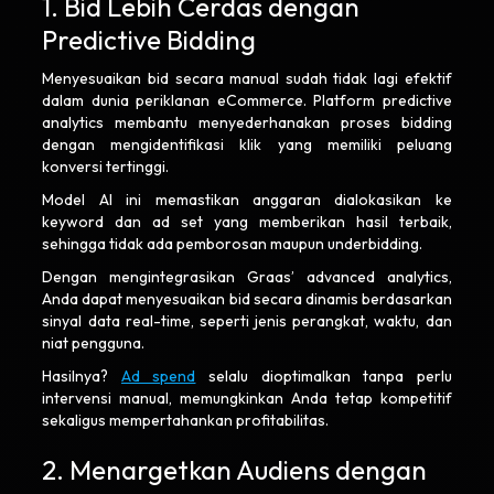
1. Bid Lebih Cerdas dengan
Predictive Bidding
Menyesuaikan bid secara manual sudah tidak lagi efektif
dalam dunia periklanan eCommerce. Platform predictive
analytics membantu menyederhanakan proses bidding
dengan mengidentifikasi klik yang memiliki peluang
konversi tertinggi.
Model AI ini memastikan anggaran dialokasikan ke
keyword dan ad set yang memberikan hasil terbaik,
sehingga tidak ada pemborosan maupun underbidding.
Dengan mengintegrasikan Graas’ advanced analytics,
Anda dapat menyesuaikan bid secara dinamis berdasarkan
sinyal data real-time, seperti jenis perangkat, waktu, dan
niat pengguna.
Hasilnya?
Ad spend
selalu dioptimalkan tanpa perlu
intervensi manual, memungkinkan Anda tetap kompetitif
sekaligus mempertahankan profitabilitas.
2. Menargetkan Audiens dengan