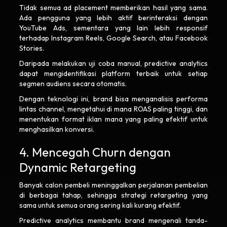
Tidak semua ad placement memberikan hasil yang sama.
Ada pengguna yang lebih aktif berinteraksi dengan
YouTube Ads, sementara yang lain lebih responsif
terhadap Instagram Reels, Google Search, atau Facebook
Stories.
Daripada melakukan uji coba manual, predictive analytics
dapat mengidentifikasi platform terbaik untuk setiap
segmen audiens secara otomatis.
Dengan teknologi ini, brand bisa menganalisis performa
lintas channel, mengetahui di mana ROAS paling tinggi, dan
menentukan format iklan mana yang paling efektif untuk
menghasilkan konversi.
4. Mencegah Churn dengan
Dynamic Retargeting
Banyak calon pembeli meninggalkan perjalanan pembelian
di berbagai tahap, sehingga strategi retargeting yang
sama untuk semua orang sering kali kurang efektif.
Predictive analytics membantu brand mengenali tanda-