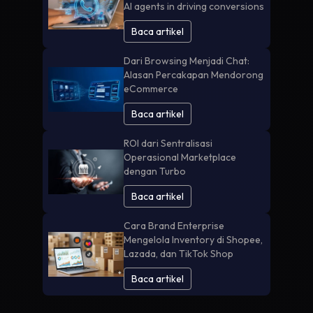
AI agents in driving conversions
Baca artikel
Dari Browsing Menjadi Chat:
Alasan Percakapan Mendorong
eCommerce
Baca artikel
ROI dari Sentralisasi
Operasional Marketplace
dengan Turbo
Baca artikel
Cara Brand Enterprise
Mengelola Inventory di Shopee,
Lazada, dan TikTok Shop
Baca artikel