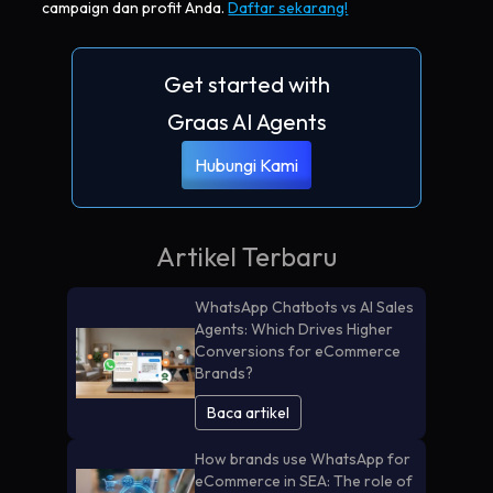
campaign dan profit Anda.
Daftar sekarang!
Get started with
Graas AI Agents
Hubungi Kami
Artikel Terbaru
WhatsApp Chatbots vs AI Sales
Agents: Which Drives Higher
Conversions for eCommerce
Brands?
Baca artikel
How brands use WhatsApp for
eCommerce in SEA: The role of