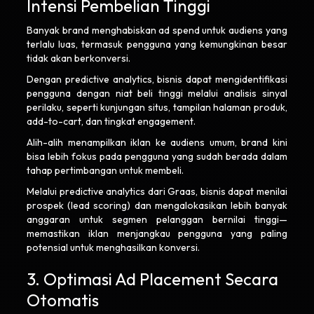
Intensi Pembelian Tinggi
Banyak brand menghabiskan ad spend untuk audiens yang
terlalu luas, termasuk pengguna yang kemungkinan besar
tidak akan berkonversi.
Dengan predictive analytics, bisnis dapat mengidentifikasi
pengguna dengan niat beli tinggi melalui analisis sinyal
perilaku, seperti kunjungan situs, tampilan halaman produk,
add-to-cart, dan tingkat engagement.
Alih-alih menampilkan iklan ke audiens umum, brand kini
bisa lebih fokus pada pengguna yang sudah berada dalam
tahap pertimbangan untuk membeli.
Melalui predictive analytics dari Graas, bisnis dapat menilai
prospek (lead scoring) dan mengalokasikan lebih banyak
anggaran untuk segmen pelanggan bernilai tinggi—
memastikan iklan menjangkau pengguna yang paling
potensial untuk menghasilkan konversi.
3. Optimasi Ad Placement Secara
Otomatis