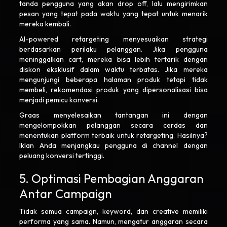
tanda pengguna yang akan drop off, lalu mengirimkan
pesan yang tepat pada waktu yang tepat untuk menarik
mereka kembali.
AI-powered retargeting menyesuaikan strategi
berdasarkan perilaku pelanggan. Jika pengguna
meninggalkan cart, mereka bisa lebih tertarik dengan
diskon eksklusif dalam waktu terbatas. Jika mereka
mengunjungi beberapa halaman produk tetapi tidak
membeli, rekomendasi produk yang dipersonalisasi bisa
menjadi pemicu konversi.
Graas menyelesaikan tantangan ini dengan
mengelompokkan pelanggan secara cerdas dan
menentukan platform terbaik untuk retargeting. Hasilnya?
Iklan Anda menjangkau pengguna di channel dengan
peluang konversi tertinggi.
5. Optimasi Pembagian Anggaran
Antar Campaign
Tidak semua campaign, keyword, dan creative memiliki
performa yang sama. Namun, mengatur anggaran secara