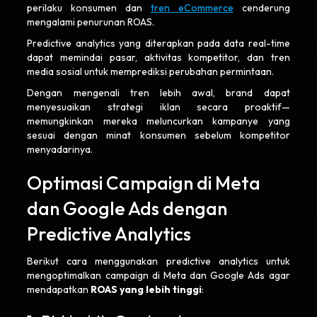
perilaku konsumen dan
tren eCommerce
cenderung
mengalami penurunan ROAS.
Predictive analytics yang diterapkan pada data real-time
dapat memindai pasar, aktivitas kompetitor, dan tren
media sosial untuk memprediksi perubahan permintaan.
Dengan mengenali tren lebih awal, brand dapat
menyesuaikan strategi iklan secara proaktif—
memungkinkan mereka meluncurkan kampanye yang
sesuai dengan minat konsumen sebelum kompetitor
menyadarinya.
Optimasi Campaign di Meta
dan Google Ads dengan
Predictive Analytics
Berikut cara menggunakan predictive analytics untuk
mengoptimalkan campaign di Meta dan Google Ads agar
mendapatkan
ROAS yang lebih tinggi
: