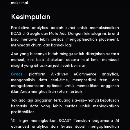
maksimal.
Kesimpulan
Predictive analytics adalah kunci untuk memaksimalkan
ROAS di Google dan Meta Ads. Dengan teknologi ini, brand
bisa menawar lebih cerdas, mengoptimalkan placement,
mencegah churn, dan banyak lagi.
Apa yang biasanya butuh minggu untuk dikerjakan secara
manual, kini bisa dilakukan secara real-time—membuat
insight yang dihasilkan jauh lebih bernilai.
Graas
, platform AI-driven eCommerce analytics,
menganalisis data real-time, memprediksi tren, dan
mengotomatiskan optimasi untuk memastikan anggaran
iklan Anda menghasilkan return terbaik.
Tak ada lagi anggaran terbuang sia-sia—hanya keputusan
berbasis data yang lebih cerdas untuk meningkatkan
profitabilitas.
🚀 Ingin meningkatkan ROAS? Temukan bagaimana AI
advanced analytics dari Graas dapat mengoptimalkan