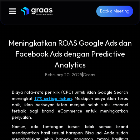
Book a Meeting
Meningkatkan ROAS Google Ads dan
Facebook Ads dengan Predictive
Analytics
February 20, 2025
Graas
Biaya rata-rata per klik (CPC) untuk iklan Google Search
meningkat
17% setiap tahun
. Meskipun biaya iklan terus
naik, iklan berbayar tetap menjadi salah satu channel
terbaik bagi brand eCommerce untuk meningkatkan
penjualan.
Namun, ada tantangan besar: tidak semua brand
mendapatkan hasil sesuai harapan. Bisa jadi Anda sudah
menghabiskan lebih banyak anggaran, tetapi hasilnya